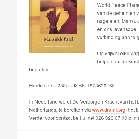
World Peace Flame.
van de geheimen va
nagelaten. Mansukh
en ons levensdoel 
verbinding aan te g
Op vrijwel elke pag
helpen om de kracht 
benutten.
Hardcover – 288p – ISBN 1873606168
In Nederland wordt De Verborgen Kracht van het L
Netherlands, te bereiken via
www.dru-nl.org
, het 
Verder voor contact belt u met 026 323 67 00 of ma