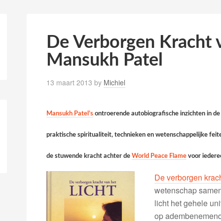
De Verborgen Kracht v
Mansukh Patel
13 maart 2013
by
Michiel
Mansukh Patel’s
ontroerende autobiografische inzichten in de
praktische spiritualiteit, technieken en wetenschappelijke fe
de stuwende kracht achter de
World Peace Flame
voor iederee
De verborgen kracht
wetenschap samen i
licht het gehele un
op adembenemende 